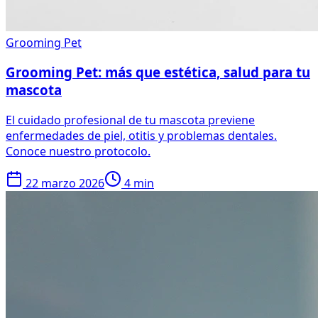
Grooming Pet
Grooming Pet: más que estética, salud para tu
mascota
El cuidado profesional de tu mascota previene
enfermedades de piel, otitis y problemas dentales.
Conoce nuestro protocolo.
22 marzo 2026
4 min