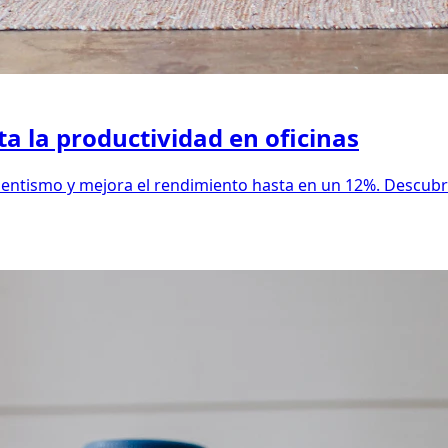
a la productividad en oficinas
entismo y mejora el rendimiento hasta en un 12%. Descubr